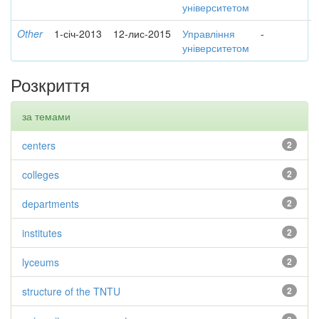
університетом
Other
1-січ-2013
12-лис-2015
Управління
-
університетом
Розкриття
за темами
centers
2
colleges
2
departments
2
institutes
2
lyceums
2
structure of the TNTU
2