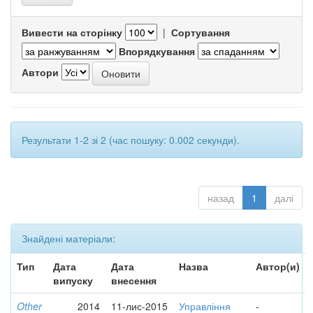
Вивести на сторінку
|
Сортування
Впорядкування
Автори
Результати 1-2 зі 2 (час пошуку: 0.002 секунди).
назад
1
далі
Знайдені матеріали:
Тип
Дата
Дата
Назва
Автор(и)
випуску
внесення
Other
2014
11-лис-2015
Управління
-