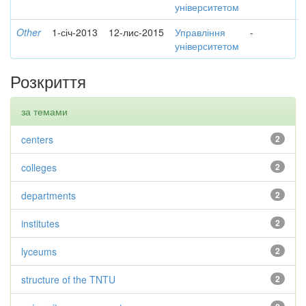
університетом
Other
1-січ-2013
12-лис-2015
Управління
-
університетом
Розкриття
за темами
centers
2
colleges
2
departments
2
institutes
2
lyceums
2
structure of the TNTU
2