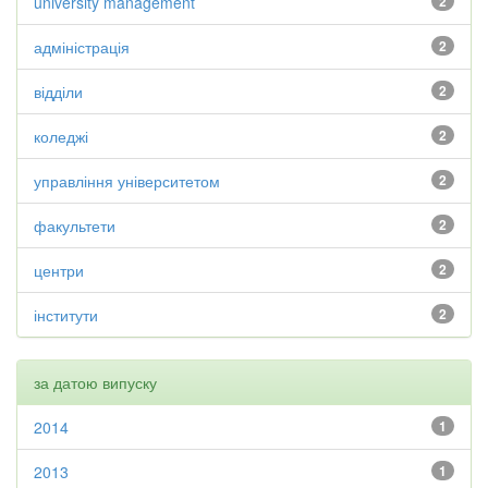
university management
2
адміністрація
2
відділи
2
коледжі
2
управління університетом
2
факультети
2
центри
2
інститути
2
за датою випуску
2014
1
2013
1