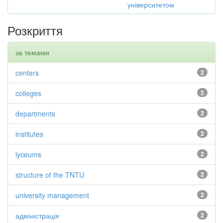
університетом
Розкриття
за темами
centers
2
colleges
2
departments
2
institutes
2
lyceums
2
structure of the TNTU
2
university management
2
адміністрація
2