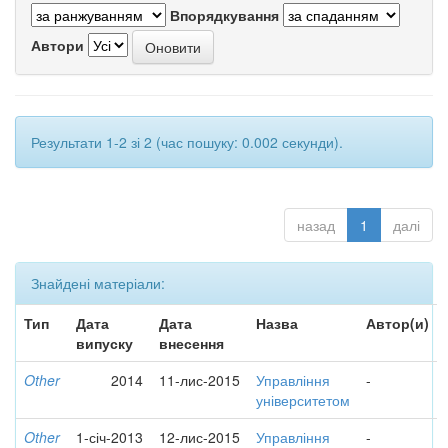
Впорядкування
Автори
Результати 1-2 зі 2 (час пошуку: 0.002 секунди).
назад
1
далі
Знайдені матеріали:
Тип
Дата
Дата
Назва
Автор(и)
випуску
внесення
Other
2014
11-лис-2015
Управління
-
університетом
Other
1-січ-2013
12-лис-2015
Управління
-