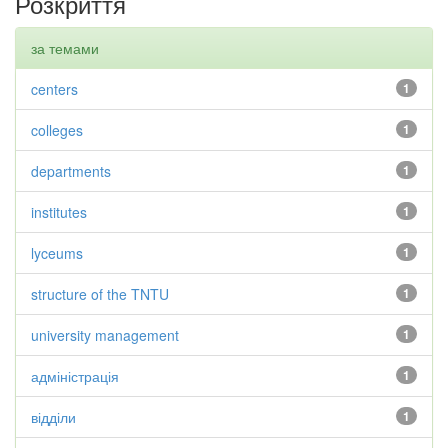
Розкриття
за темами
centers
1
colleges
1
departments
1
institutes
1
lyceums
1
structure of the TNTU
1
university management
1
адміністрація
1
відділи
1