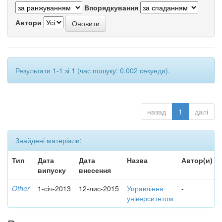
Впорядкування
Автори
Результати 1-1 зі 1 (час пошуку: 0.002 секунди).
назад
1
далі
Знайдені матеріали:
Тип
Дата
Дата
Назва
Автор(и)
випуску
внесення
Other
1-січ-2013
12-лис-2015
Управління
-
університетом