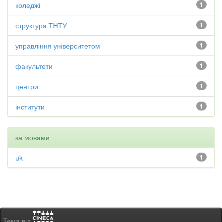
коледжі
1
структура ТНТУ
1
управління університетом
1
факультети
1
центри
1
інститути
1
за мовами
uk
1
Тема від