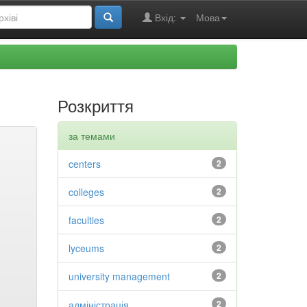
Вхід:
Мова
Розкриття
за темами
centers
2
colleges
2
faculties
2
lyceums
2
university management
2
адміністрація
2