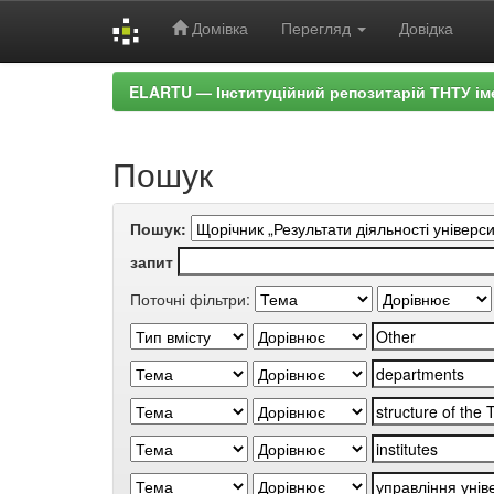
Домівка
Перегляд
Довідка
Skip
ELARTU — Інституційний репозитарій ТНТУ ім
navigation
Пошук
Пошук:
запит
Поточні фільтри: