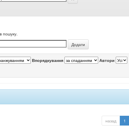
в пошуку.
Впорядкування
Автори
назад
1