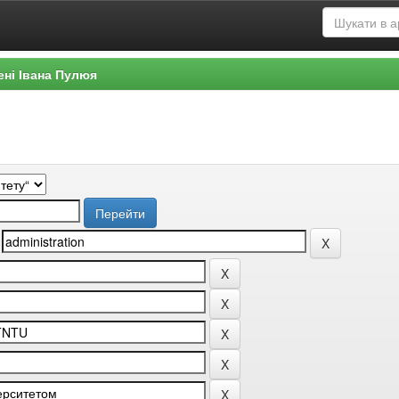
ені Івана Пулюя