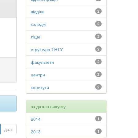
відділи
2
коледжі
2
ліцеї
2
структура ТНТУ
2
факультети
2
центри
2
інститути
2
за датою випуску
2014
1
далі
2013
1