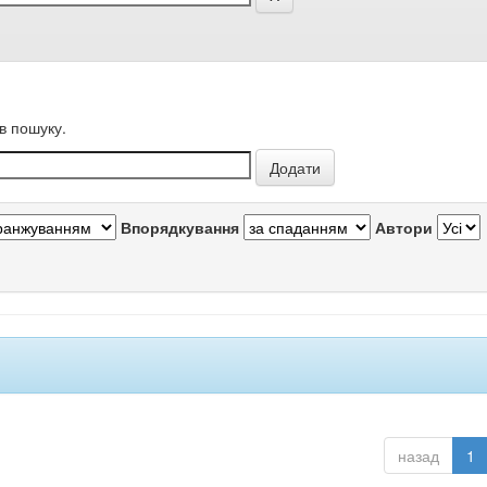
в пошуку.
Впорядкування
Автори
назад
1