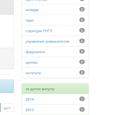
коледжі
2
ліцеї
2
структура ТНТУ
2
управління університетом
2
факультети
2
центри
2
інститути
2
за датою випуску
2014
1
далі
2013
1