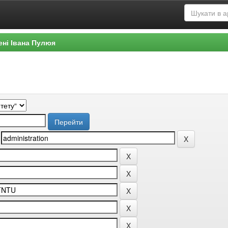
ені Івана Пулюя