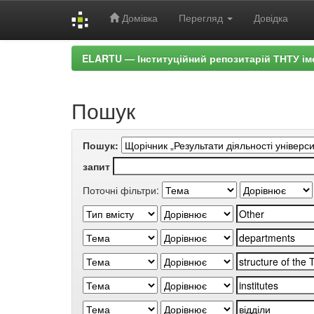
Домівка
Перегляд
Довідка
Skip
ELARTU — Інституційний репозитарій ТНТУ ім
navigation
Пошук
Пошук:
запит
Поточні фільтри: