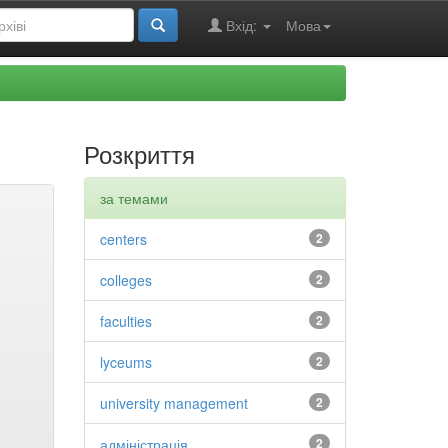
Вхід:
Мова
Розкриття
за темами
centers
2
colleges
2
faculties
2
lyceums
2
university management
2
адміністрація
2