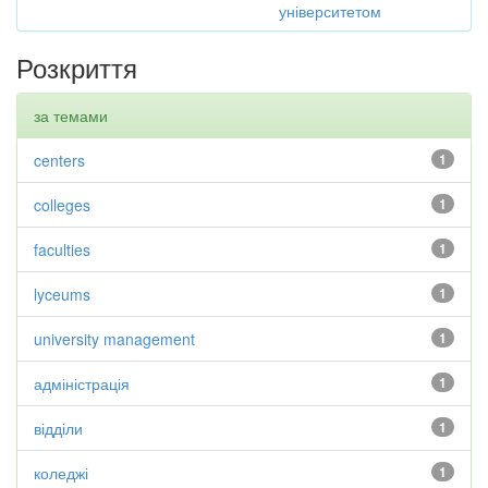
університетом
Розкриття
за темами
centers
1
colleges
1
faculties
1
lyceums
1
university management
1
адміністрація
1
відділи
1
коледжі
1