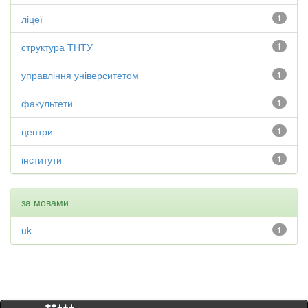
ліцеї
1
структура ТНТУ
1
управління університетом
1
факультети
1
центри
1
інститути
1
за мовами
uk
1