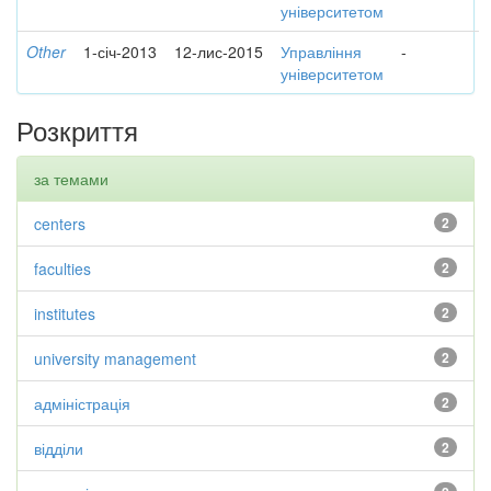
університетом
Other
1-січ-2013
12-лис-2015
Управління
-
університетом
Розкриття
за темами
centers
2
faculties
2
institutes
2
university management
2
адміністрація
2
відділи
2