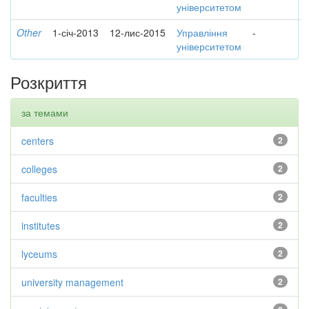
університетом
Other
1-січ-2013
12-лис-2015
Управління
-
університетом
Розкриття
за темами
centers
2
colleges
2
faculties
2
institutes
2
lyceums
2
university management
2