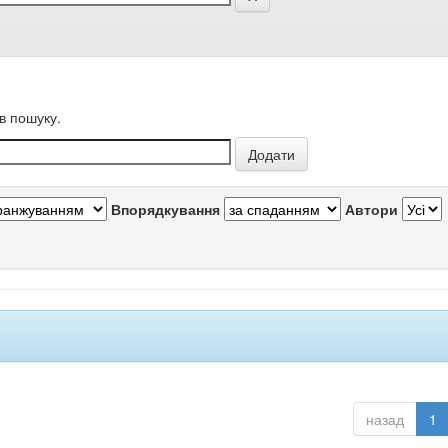
в пошуку.
Впорядкування
Автори
назад
1