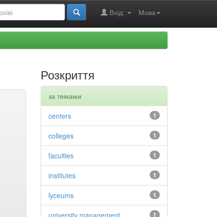
Вхід:
Мова
Розкриття
за темами
centers
1
colleges
1
faculties
1
institutes
1
lyceums
1
university management
1