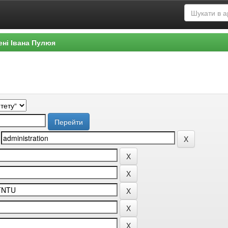
ені Івана Пулюя