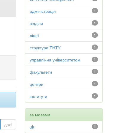
адміністрація
1
відділи
1
ліцеї
1
структура ТНТУ
1
управління університетом
1
факультети
1
центри
1
інститути
1
за мовами
далі
uk
1