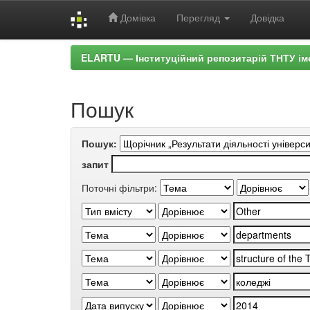
Домівка
Перегляд
Довідка
Skip
ELARTU — Інституційний репозитарій ТНТУ ім
navigation
Пошук
Пошук:
запит
Поточні фільтри: