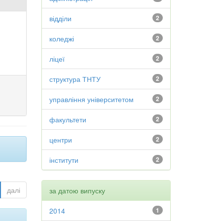
відділи
2
коледжі
2
ліцеї
2
структура ТНТУ
2
управління університетом
2
факультети
2
центри
2
інститути
2
далі
за датою випуску
2014
1