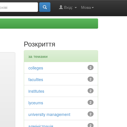
Вхід:
Мова
Розкриття
за темами
colleges
2
faculties
2
institutes
2
lyceums
2
university management
2
адміністрація
2