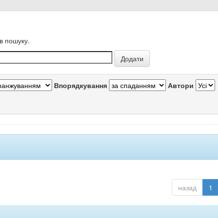
в пошуку.
Впорядкування
Автори
назад
1