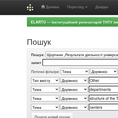
Домівка
Перегляд
Довідка
Skip
ELARTU — Інституційний репозитарій ТНТУ ім
navigation
Пошук
Пошук:
запит
Поточні фільтри:
Почати новий пошук