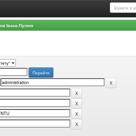
ені Івана Пулюя