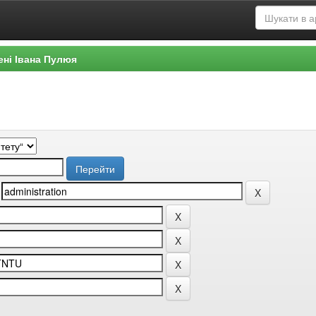
ені Івана Пулюя