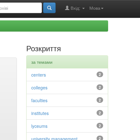
Вхід:
Мова
Розкриття
за темами
centers
2
colleges
2
faculties
2
institutes
2
lyceums
2
university management
2