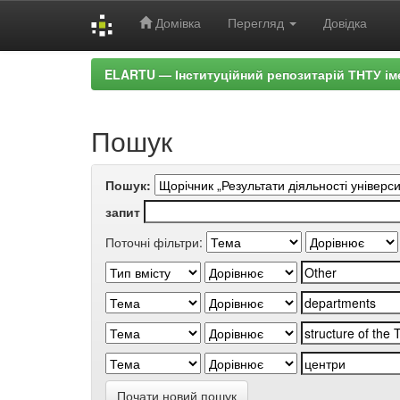
Домівка
Перегляд
Довідка
Skip
ELARTU — Інституційний репозитарій ТНТУ ім
navigation
Пошук
Пошук:
запит
Поточні фільтри:
Почати новий пошук