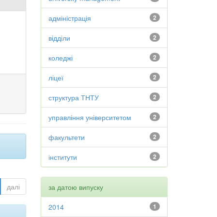
адміністрація
2
відділи
2
коледжі
2
ліцеї
2
структура ТНТУ
2
управління університетом
2
факультети
2
інститути
2
далі
за датою випуску
2014
1