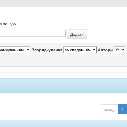
в пошуку.
Впорядкування
Автори
назад
1