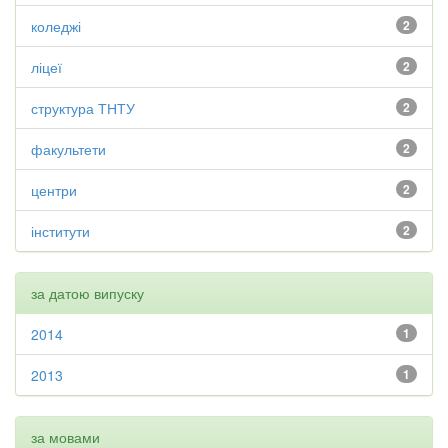
коледжі
2
ліцеї
2
структура ТНТУ
2
факультети
2
центри
2
інститути
2
за датою випуску
2014
1
2013
1
за мовами