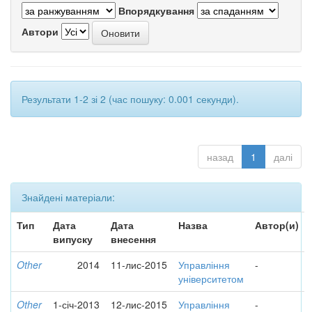
Впорядкування
Автори
Результати 1-2 зі 2 (час пошуку: 0.001 секунди).
назад
1
далі
Знайдені матеріали:
Тип
Дата
Дата
Назва
Автор(и)
випуску
внесення
Other
2014
11-лис-2015
Управління
-
університетом
Other
1-січ-2013
12-лис-2015
Управління
-