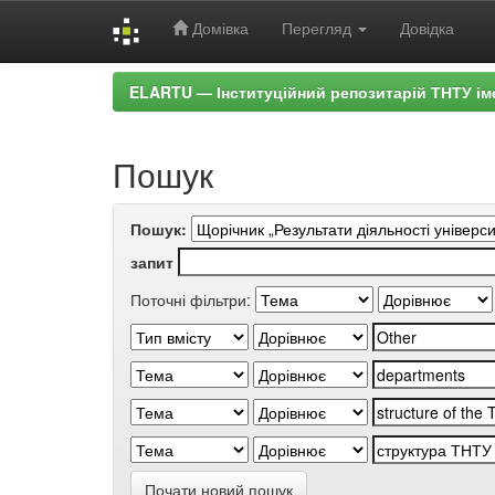
Домівка
Перегляд
Довідка
Skip
ELARTU — Інституційний репозитарій ТНТУ ім
navigation
Пошук
Пошук:
запит
Поточні фільтри:
Почати новий пошук