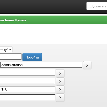
ені Івана Пулюя