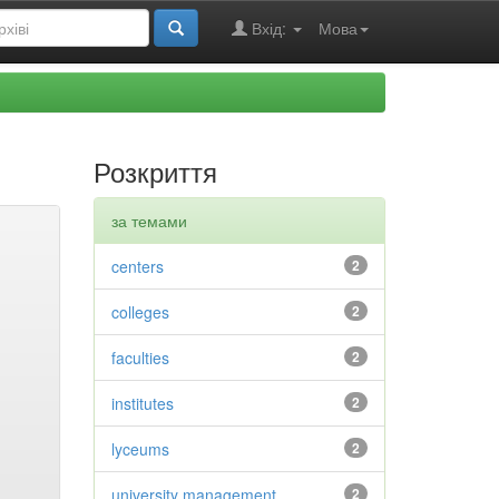
Вхід:
Мова
Розкриття
за темами
centers
2
colleges
2
faculties
2
institutes
2
lyceums
2
university management
2