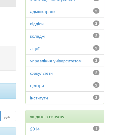
адміністрація
2
відділи
2
коледжі
2
ліцеї
2
управління університетом
2
факультети
2
центри
2
інститути
2
далі
за датою випуску
2014
1