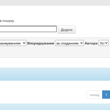
в пошуку.
Впорядкування
Автори
назад
1