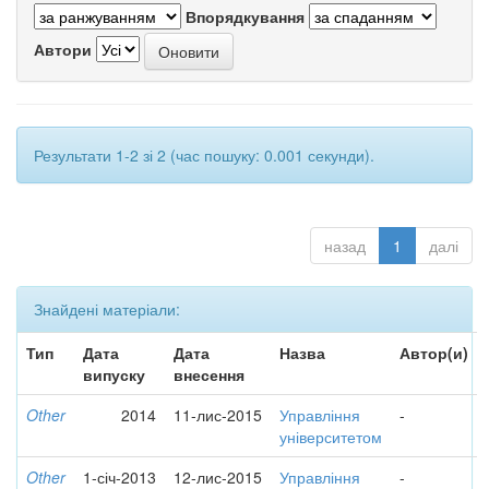
Впорядкування
Автори
Результати 1-2 зі 2 (час пошуку: 0.001 секунди).
назад
1
далі
Знайдені матеріали:
Тип
Дата
Дата
Назва
Автор(и)
випуску
внесення
Other
2014
11-лис-2015
Управління
-
університетом
Other
1-січ-2013
12-лис-2015
Управління
-