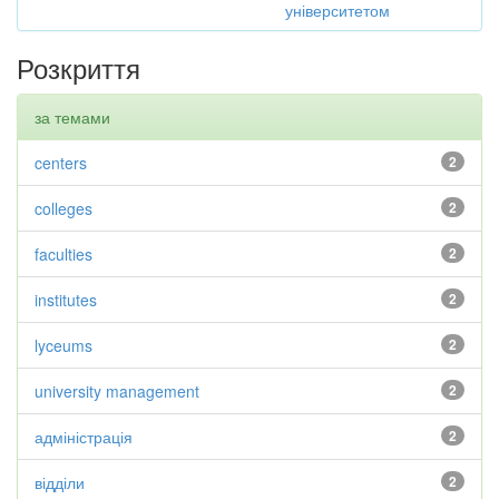
університетом
Розкриття
за темами
centers
2
colleges
2
faculties
2
institutes
2
lyceums
2
university management
2
адміністрація
2
відділи
2