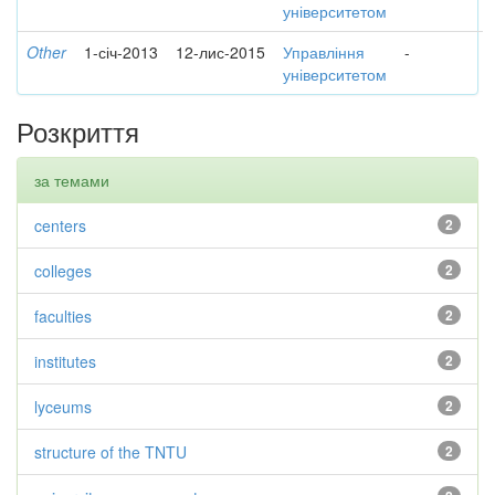
університетом
Other
1-січ-2013
12-лис-2015
Управління
-
університетом
Розкриття
за темами
centers
2
colleges
2
faculties
2
institutes
2
lyceums
2
structure of the TNTU
2