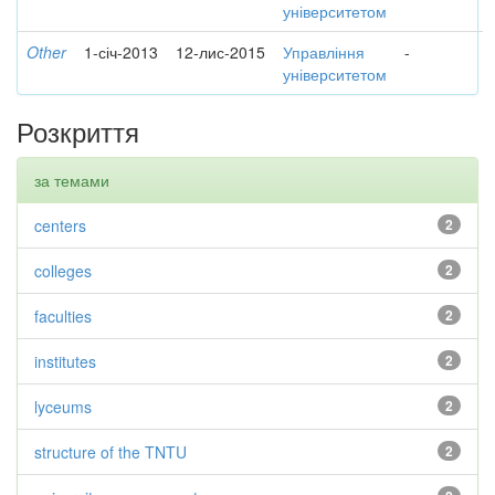
університетом
Other
1-січ-2013
12-лис-2015
Управління
-
університетом
Розкриття
за темами
centers
2
colleges
2
faculties
2
institutes
2
lyceums
2
structure of the TNTU
2