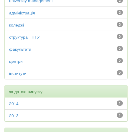
university management
2
адміністрація
2
коледжі
2
структура ТНТУ
2
факультети
2
центри
2
інститути
2
за датою випуску
2014
1
2013
1