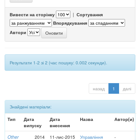
Вивести на сторінку
|
Сортування
Впорядкування
Автори
Результати 1-2 зі 2 (час пошуку: 0.002 секунди).
назад
1
далі
Знайдені матеріали:
Тип
Дата
Дата
Назва
Автор(и)
випуску
внесення
Other
2014
11-лис-2015
Управління
-