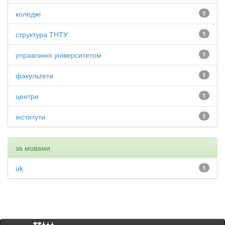
коледжі
1
структура ТНТУ
1
управління університетом
1
факультети
1
центри
1
інститути
1
за мовами
uk
1