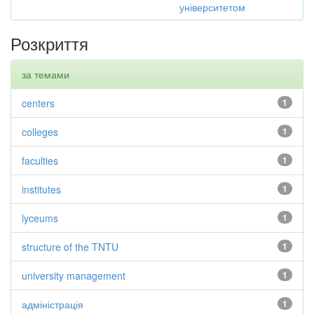
університетом
Розкриття
за темами
centers
1
colleges
1
faculties
1
institutes
1
lyceums
1
structure of the TNTU
1
university management
1
адміністрація
1