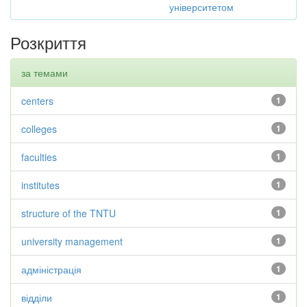
університетом
Розкриття
за темами
centers
1
colleges
1
faculties
1
institutes
1
structure of the TNTU
1
university management
1
адміністрація
1
відділи
1