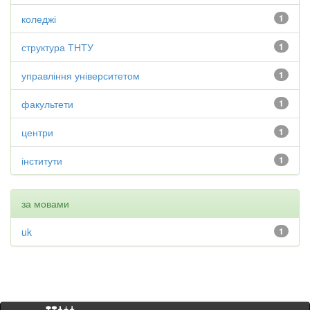
коледжі
1
структура ТНТУ
1
управління університетом
1
факультети
1
центри
1
інститути
1
за мовами
uk
1