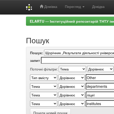
Домівка
Перегляд
Довідка
Skip
ELARTU — Інституційний репозитарій ТНТУ ім
navigation
Пошук
Пошук:
запит
Поточні фільтри:
Почати новий пошук