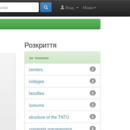
Вхід:
Мова
Розкриття
за темами
centers
2
colleges
2
faculties
2
lyceums
2
structure of the TNTU
2
university management
2