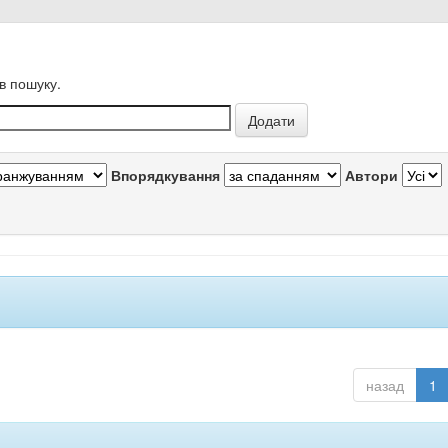
в пошуку.
Впорядкування
Автори
назад
1