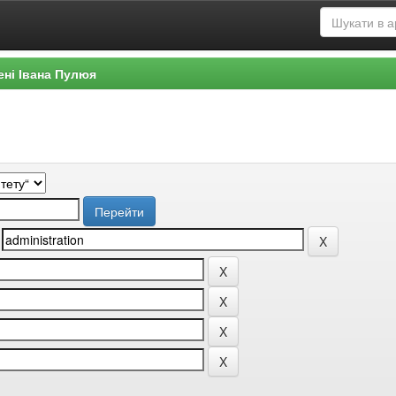
ені Івана Пулюя