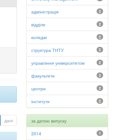
адміністрація
2
відділи
2
коледжі
2
структура ТНТУ
2
управління університетом
2
факультети
2
центри
2
інститути
2
далі
за датою випуску
2014
1