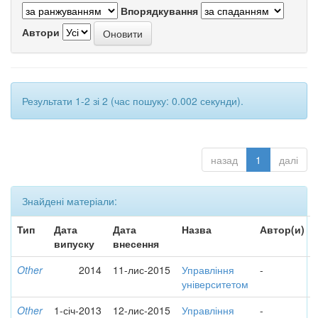
Впорядкування
Автори
Результати 1-2 зі 2 (час пошуку: 0.002 секунди).
назад
1
далі
Знайдені матеріали:
Тип
Дата
Дата
Назва
Автор(и)
випуску
внесення
Other
2014
11-лис-2015
Управління
-
університетом
Other
1-січ-2013
12-лис-2015
Управління
-