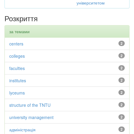
університетом
Розкриття
за темами
centers
2
colleges
2
faculties
2
institutes
2
lyceums
2
structure of the TNTU
2
university management
2
адміністрація
2