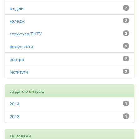
відділи
2
коледжі
2
структура ТНТУ
2
факультети
2
центри
2
інститути
2
за датою випуску
2014
1
2013
1
за мовами