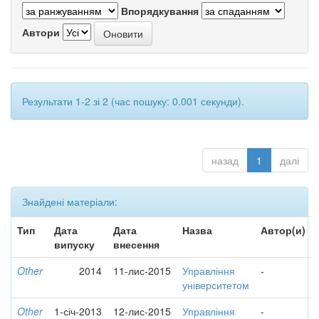
Впорядкування
Автори
Результати 1-2 зі 2 (час пошуку: 0.001 секунди).
назад
1
далі
Знайдені матеріали:
Тип
Дата
Дата
Назва
Автор(и)
випуску
внесення
Other
2014
11-лис-2015
Управління
-
університетом
Other
1-січ-2013
12-лис-2015
Управління
-