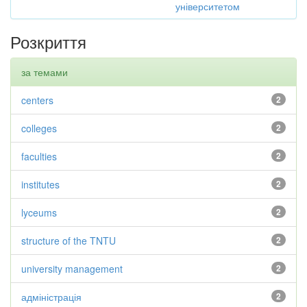
університетом
Розкриття
за темами
centers
2
colleges
2
faculties
2
institutes
2
lyceums
2
structure of the TNTU
2
university management
2
адміністрація
2