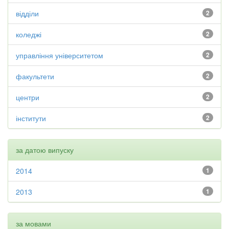
відділи
2
коледжі
2
управління університетом
2
факультети
2
центри
2
інститути
2
за датою випуску
2014
1
2013
1
за мовами