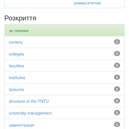
університетом
Розкриття
за темами
centers
2
colleges
2
faculties
2
institutes
2
lyceums
2
structure of the TNTU
2
university management
2
адміністрація
2