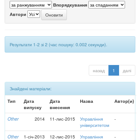
Впорядкування
Автори
Результати 1-2 зі 2 (час пошуку: 0.002 секунди).
назад
1
далі
Знайдені матеріали:
Тип
Дата
Дата
Назва
Автор(и)
випуску
внесення
Other
2014
11-лис-2015
Управління
-
університетом
Other
1-січ-2013
12-лис-2015
Управління
-