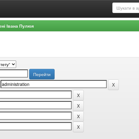
ені Івана Пулюя