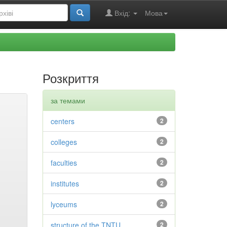
Вхід:
Мова
Розкриття
за темами
centers
2
colleges
2
faculties
2
institutes
2
lyceums
2
structure of the TNTU
2