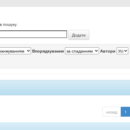
в пошуку.
Впорядкування
Автори
назад
1