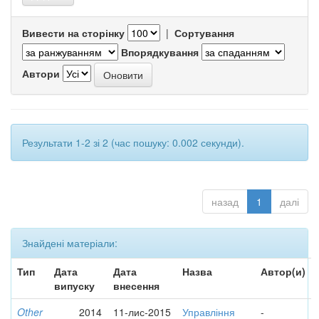
Вивести на сторінку
|
Сортування
Впорядкування
Автори
Результати 1-2 зі 2 (час пошуку: 0.002 секунди).
назад
1
далі
Знайдені матеріали:
Тип
Дата
Дата
Назва
Автор(и)
випуску
внесення
Other
2014
11-лис-2015
Управління
-