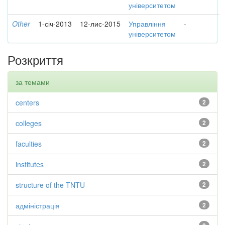
університетом
Other
1-січ-2013
12-лис-2015
Управління
-
університетом
Розкриття
за темами
centers
2
colleges
2
faculties
2
institutes
2
structure of the TNTU
2
адміністрація
2