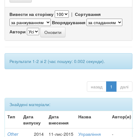
Вивести на сторінку
|
Сортування
Впорядкування
Автори
Результати 1-2 зі 2 (час пошуку: 0.002 секунди).
назад
1
далі
Знайдені матеріали:
Тип
Дата
Дата
Назва
Автор(и)
випуску
внесення
Other
2014
11-лис-2015
Управління
-