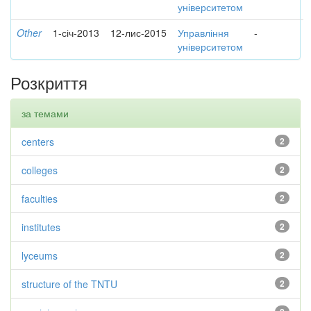
університетом
Other
1-січ-2013
12-лис-2015
Управління
-
університетом
Розкриття
за темами
centers
2
colleges
2
faculties
2
institutes
2
lyceums
2
structure of the TNTU
2