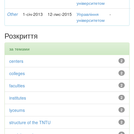
університетом
Other
1-січ-2013
12-лис-2015
Управління
-
університетом
Розкриття
за темами
centers
2
colleges
2
faculties
2
institutes
2
lyceums
2
structure of the TNTU
2