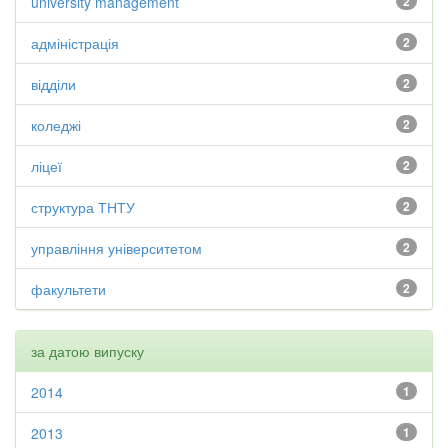
university management
2
адміністрація
2
відділи
2
коледжі
2
ліцеї
2
структура ТНТУ
2
управління університетом
2
факультети
2
за датою випуску
2014
1
2013
1