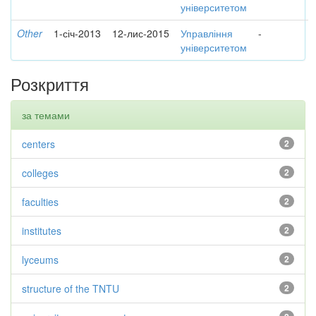
університетом
Other
1-січ-2013
12-лис-2015
Управління
-
університетом
Розкриття
за темами
centers
2
colleges
2
faculties
2
institutes
2
lyceums
2
structure of the TNTU
2