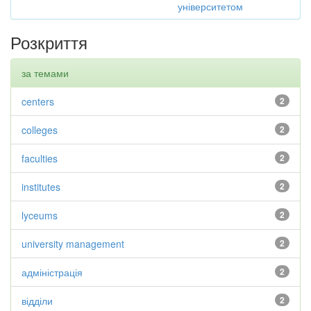
університетом
Розкриття
за темами
centers
2
colleges
2
faculties
2
institutes
2
lyceums
2
university management
2
адміністрація
2
відділи
2