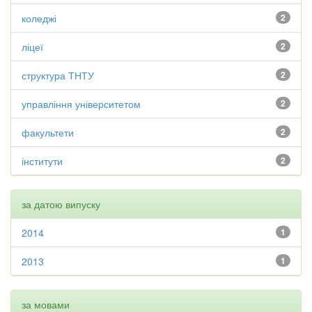
коледжі
2
ліцеї
2
структура ТНТУ
2
управління університетом
2
факультети
2
інститути
2
за датою випуску
2014
1
2013
1
за мовами