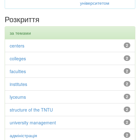
університетом
Розкриття
за темами
centers
2
colleges
2
faculties
2
institutes
2
lyceums
2
structure of the TNTU
2
university management
2
адміністрація
2