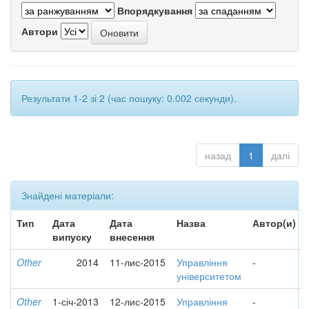
Впорядкування
Автори
Результати 1-2 зі 2 (час пошуку: 0.002 секунди).
назад
1
далі
Знайдені матеріали:
Тип
Дата
Дата
Назва
Автор(и)
випуску
внесення
Other
2014
11-лис-2015
Управління
-
університетом
Other
1-січ-2013
12-лис-2015
Управління
-