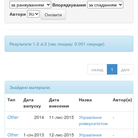
Впорядкування
Автори
Результати 1-2 зі 2 (час пошуку: 0.001 секунди).
назад
1
далі
Знайдені матеріали:
Тип
Дата
Дата
Назва
Автор(и)
випуску
внесення
Other
2014
11-лис-2015
Управління
-
університетом
Other
1-січ-2013
12-лис-2015
Управління
-