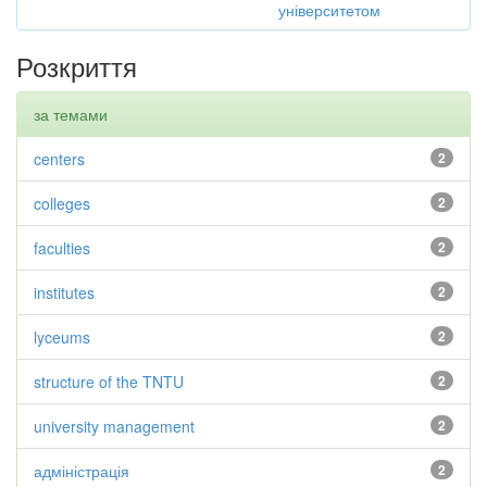
університетом
Розкриття
за темами
centers
2
colleges
2
faculties
2
institutes
2
lyceums
2
structure of the TNTU
2
university management
2
адміністрація
2