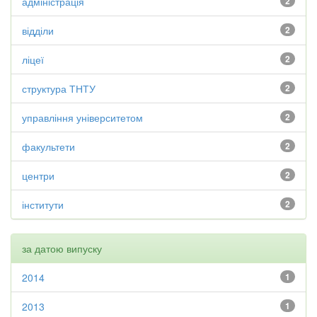
адміністрація
2
відділи
2
ліцеї
2
структура ТНТУ
2
управління університетом
2
факультети
2
центри
2
інститути
2
за датою випуску
2014
1
2013
1