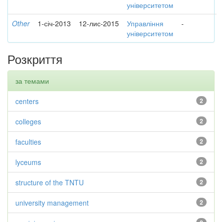
університетом
Other
1-січ-2013
12-лис-2015
Управління
-
університетом
Розкриття
за темами
centers
2
colleges
2
faculties
2
lyceums
2
structure of the TNTU
2
university management
2