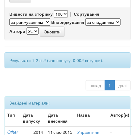
Вивести на сторінку
|
Сортування
Впорядкування
Автори
Результати 1-2 зі 2 (час пошуку: 0.002 секунди).
назад
1
далі
Знайдені матеріали:
Тип
Дата
Дата
Назва
Автор(и)
випуску
внесення
Other
2014
11-лис-2015
Управління
-