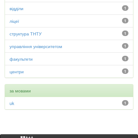
відділи
1
ліцеї
1
структура ТНТУ
1
управління університетом
1
факультети
1
центри
1
за мовами
uk
1