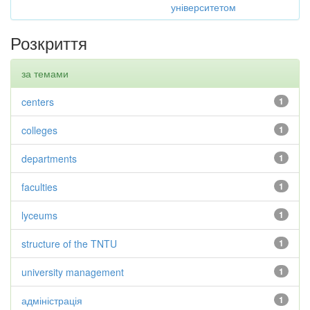
університетом
Розкриття
за темами
centers
1
colleges
1
departments
1
faculties
1
lyceums
1
structure of the TNTU
1
university management
1
адміністрація
1