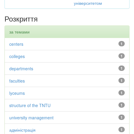
університетом
Розкриття
за темами
centers
1
colleges
1
departments
1
faculties
1
lyceums
1
structure of the TNTU
1
university management
1
адміністрація
1