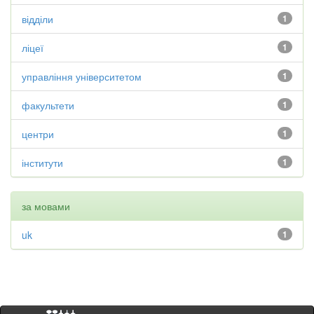
відділи
1
ліцеї
1
управління університетом
1
факультети
1
центри
1
інститути
1
за мовами
uk
1