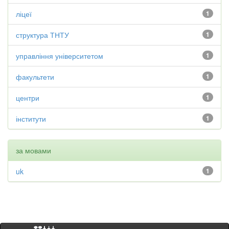
ліцеї
1
структура ТНТУ
1
управління університетом
1
факультети
1
центри
1
інститути
1
за мовами
uk
1