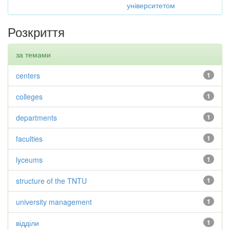
університетом
Розкриття
за темами
centers
1
colleges
1
departments
1
faculties
1
lyceums
1
structure of the TNTU
1
university management
1
відділи
1