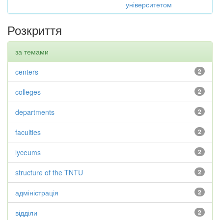
університетом
Розкриття
за темами
centers
2
colleges
2
departments
2
faculties
2
lyceums
2
structure of the TNTU
2
адміністрація
2
відділи
2