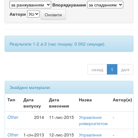
Впорядкування
Автори
Результати 1-2 зі 2 (час пошуку: 0.002 секунди).
назад
1
далі
Знайдені матеріали:
Тип
Дата
Дата
Назва
Автор(и)
випуску
внесення
Other
2014
11-лис-2015
Управління
-
університетом
Other
1-січ-2013
12-лис-2015
Управління
-