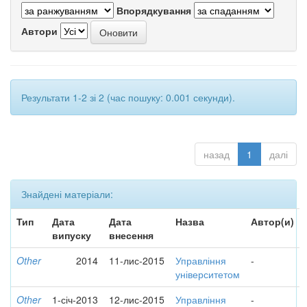
Впорядкування
Автори
Результати 1-2 зі 2 (час пошуку: 0.001 секунди).
назад
1
далі
Знайдені матеріали:
Тип
Дата
Дата
Назва
Автор(и)
випуску
внесення
Other
2014
11-лис-2015
Управління
-
університетом
Other
1-січ-2013
12-лис-2015
Управління
-