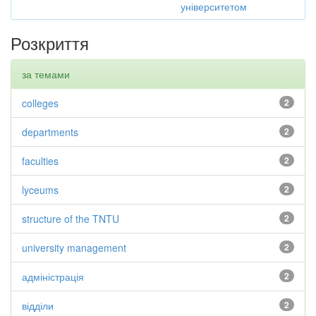
університетом
Розкриття
за темами
colleges
2
departments
2
faculties
2
lyceums
2
structure of the TNTU
2
university management
2
адміністрація
2
відділи
2