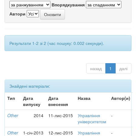
Впорядкування
Автори
Результати 1-2 зі 2 (час пошуку: 0.002 секунди).
назад
1
далі
Знайдені матеріали:
Тип
Дата
Дата
Назва
Автор(и)
випуску
внесення
Other
2014
11-лис-2015
Управління
-
університетом
Other
1-січ-2013
12-лис-2015
Управління
-