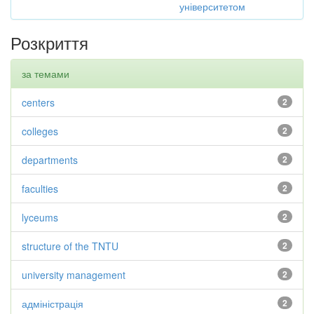
університетом
Розкриття
за темами
centers
2
colleges
2
departments
2
faculties
2
lyceums
2
structure of the TNTU
2
university management
2
адміністрація
2