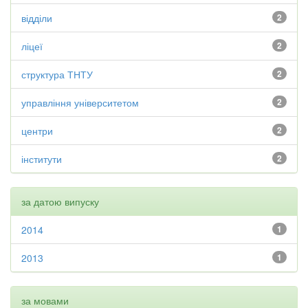
відділи
2
ліцеї
2
структура ТНТУ
2
управління університетом
2
центри
2
інститути
2
за датою випуску
2014
1
2013
1
за мовами