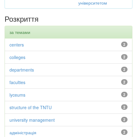
університетом
Розкриття
за темами
centers
2
colleges
2
departments
2
faculties
2
lyceums
2
structure of the TNTU
2
university management
2
адміністрація
2