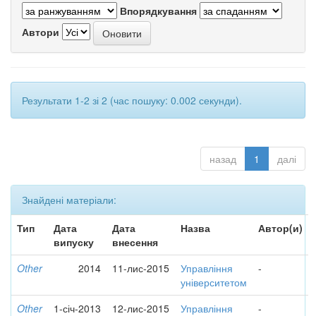
Впорядкування
Автори
Результати 1-2 зі 2 (час пошуку: 0.002 секунди).
назад
1
далі
Знайдені матеріали:
Тип
Дата
Дата
Назва
Автор(и)
випуску
внесення
Other
2014
11-лис-2015
Управління
-
університетом
Other
1-січ-2013
12-лис-2015
Управління
-