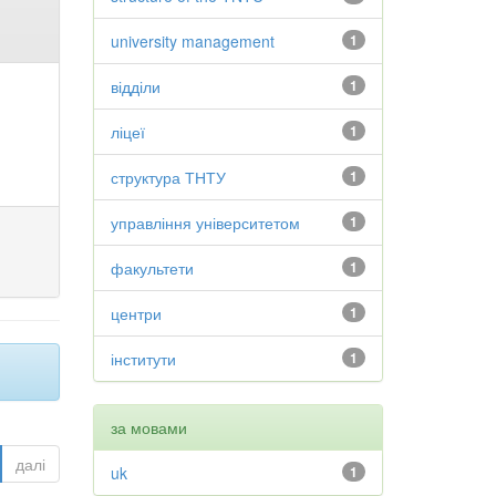
university management
1
відділи
1
ліцеї
1
структура ТНТУ
1
управління університетом
1
факультети
1
центри
1
інститути
1
за мовами
далі
uk
1