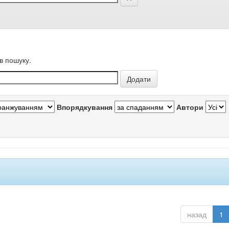
в пошуку.
Впорядкування
Автори
назад
1