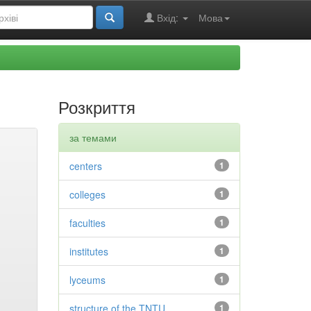
Вхід:
Мова
Розкриття
за темами
centers
1
colleges
1
faculties
1
institutes
1
lyceums
1
structure of the TNTU
1