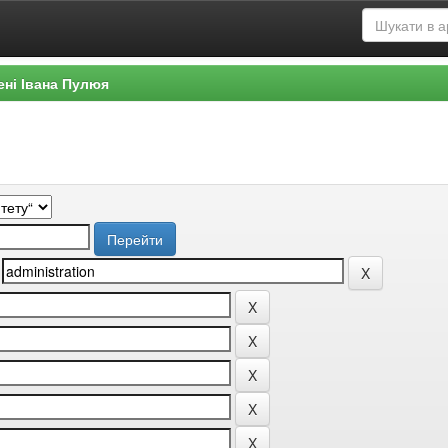
ені Івана Пулюя