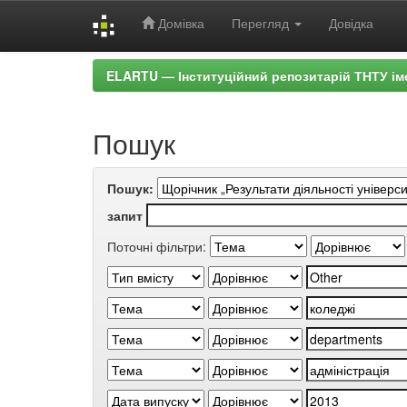
Домівка
Перегляд
Довідка
Skip
ELARTU — Інституційний репозитарій ТНТУ ім
navigation
Пошук
Пошук:
запит
Поточні фільтри: