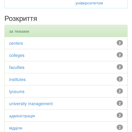
університетом
Розкриття
за темами
centers
2
colleges
2
faculties
2
institutes
2
lyceums
2
university management
2
адміністрація
2
відділи
2