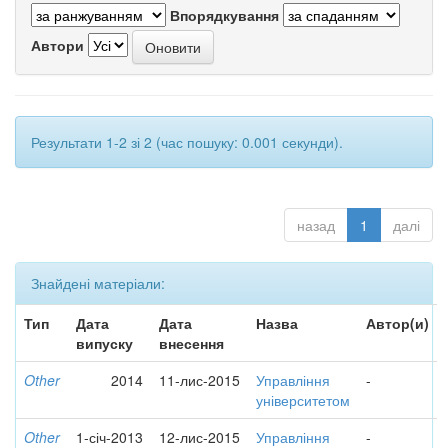
Впорядкування
Автори
Результати 1-2 зі 2 (час пошуку: 0.001 секунди).
назад
1
далі
Знайдені матеріали:
Тип
Дата
Дата
Назва
Автор(и)
випуску
внесення
Other
2014
11-лис-2015
Управління
-
університетом
Other
1-січ-2013
12-лис-2015
Управління
-