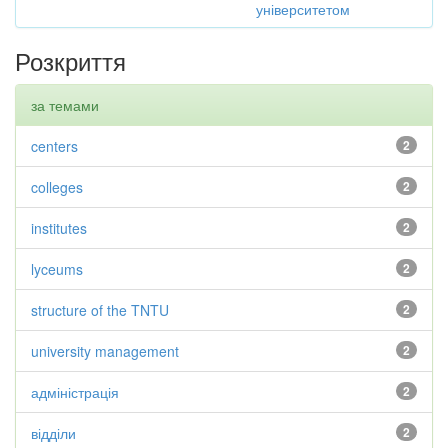
університетом
Розкриття
за темами
centers
2
colleges
2
institutes
2
lyceums
2
structure of the TNTU
2
university management
2
адміністрація
2
відділи
2