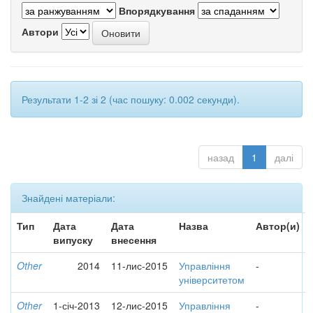
Впорядкування
Автори
Результати 1-2 зі 2 (час пошуку: 0.002 секунди).
назад
1
далі
Знайдені матеріали:
Тип
Дата
Дата
Назва
Автор(и)
випуску
внесення
Other
2014
11-лис-2015
Управління
-
університетом
Other
1-січ-2013
12-лис-2015
Управління
-