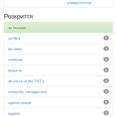
університетом
Розкриття
за темами
centers
2
faculties
2
institutes
2
lyceums
2
structure of the TNTU
2
university management
2
адміністрація
2
відділи
2