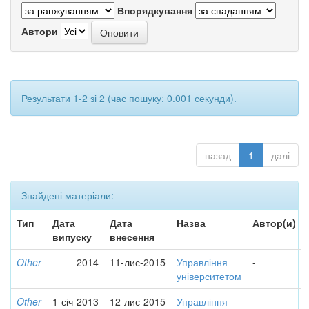
Впорядкування
Автори
Результати 1-2 зі 2 (час пошуку: 0.001 секунди).
назад
1
далі
Знайдені матеріали:
Тип
Дата
Дата
Назва
Автор(и)
випуску
внесення
Other
2014
11-лис-2015
Управління
-
університетом
Other
1-січ-2013
12-лис-2015
Управління
-