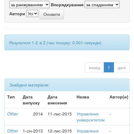
Впорядкування
Автори
Результати 1-2 зі 2 (час пошуку: 0.001 секунди).
назад
1
далі
Знайдені матеріали:
Тип
Дата
Дата
Назва
Автор(и)
випуску
внесення
Other
2014
11-лис-2015
Управління
-
університетом
Other
1-січ-2013
12-лис-2015
Управління
-