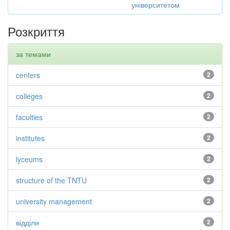
університетом
Розкриття
за темами
centers
2
colleges
2
faculties
2
institutes
2
lyceums
2
structure of the TNTU
2
university management
2
відділи
2