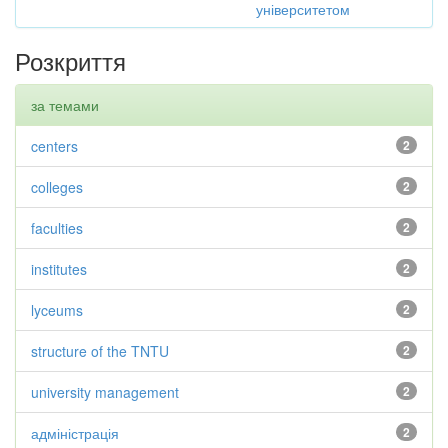
університетом
Розкриття
за темами
centers
2
colleges
2
faculties
2
institutes
2
lyceums
2
structure of the TNTU
2
university management
2
адміністрація
2