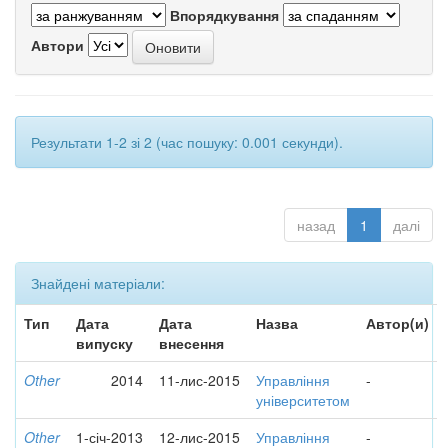
Впорядкування
Автори
Результати 1-2 зі 2 (час пошуку: 0.001 секунди).
назад
1
далі
Знайдені матеріали:
Тип
Дата
Дата
Назва
Автор(и)
випуску
внесення
Other
2014
11-лис-2015
Управління
-
університетом
Other
1-січ-2013
12-лис-2015
Управління
-