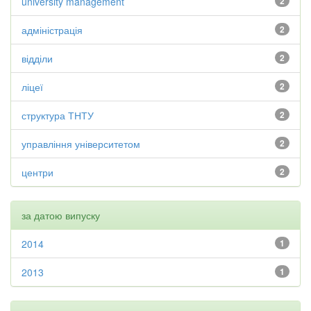
university management
2
адміністрація
2
відділи
2
ліцеї
2
структура ТНТУ
2
управління університетом
2
центри
2
за датою випуску
2014
1
2013
1