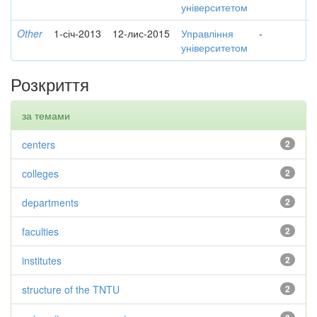
університетом
Other
1-січ-2013
12-лис-2015
Управління
-
університетом
Розкриття
за темами
centers
2
colleges
2
departments
2
faculties
2
institutes
2
structure of the TNTU
2