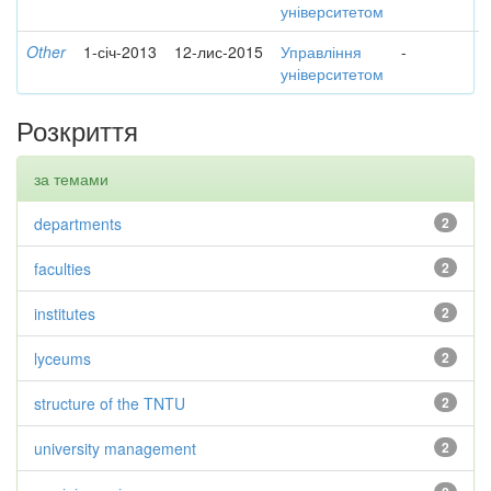
університетом
Other
1-січ-2013
12-лис-2015
Управління
-
університетом
Розкриття
за темами
departments
2
faculties
2
institutes
2
lyceums
2
structure of the TNTU
2
university management
2