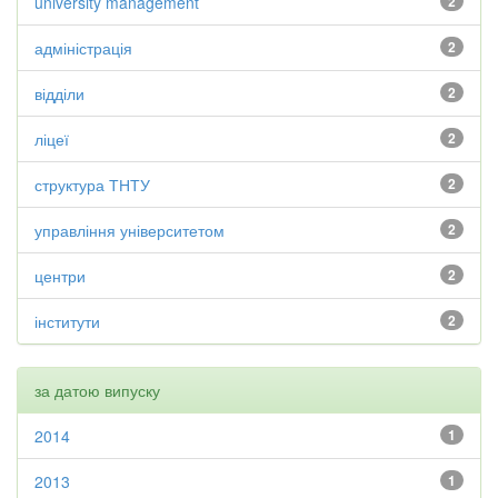
university management
2
адміністрація
2
відділи
2
ліцеї
2
структура ТНТУ
2
управління університетом
2
центри
2
інститути
2
за датою випуску
2014
1
2013
1