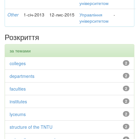
університетом
Other
1-січ-2013
12-лис-2015
Управління
-
університетом
Розкриття
за темами
colleges
2
departments
2
faculties
2
institutes
2
lyceums
2
structure of the TNTU
2