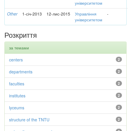
університетом
Other
1-січ-2013
12-лис-2015
Управління
-
університетом
Розкриття
за темами
centers
2
departments
2
faculties
2
institutes
2
lyceums
2
structure of the TNTU
2