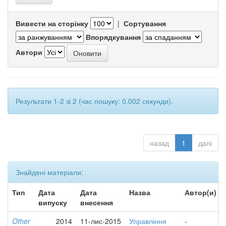
Вивести на сторінку
|
Сортування
Впорядкування
Автори
Результати 1-2 зі 2 (час пошуку: 0.002 секунди).
назад
1
далі
Знайдені матеріали:
Тип
Дата
Дата
Назва
Автор(и)
випуску
внесення
Other
2014
11-лис-2015
Управління
-