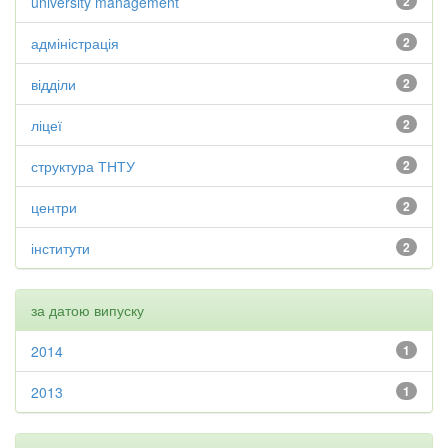
university management
2
адміністрація
2
відділи
2
ліцеї
2
структура ТНТУ
2
центри
2
інститути
2
за датою випуску
2014
1
2013
1