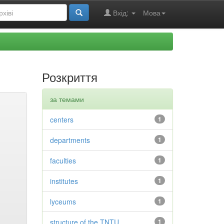
Вхід:
Мова
Розкриття
за темами
centers
1
departments
1
faculties
1
institutes
1
lyceums
1
structure of the TNTU
1