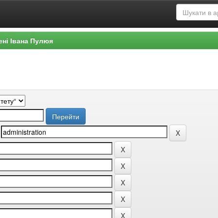
ені Івана Пулюя