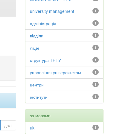
university management
1
адміністрація
1
відділи
1
ліцеї
1
структура ТНТУ
1
управління університетом
1
центри
1
інститути
1
за мовами
далі
uk
1