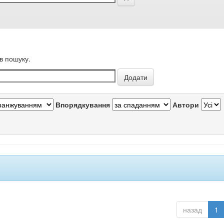
в пошуку.
Впорядкування
Автори
назад
1