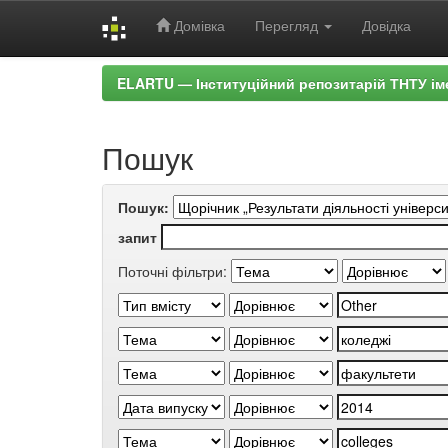
Домівка
Перегляд
Довідка
Skip
ELARTU — Інституційний репозитарій ТНТУ ім
navigation
Пошук
Пошук:
запит
Поточні фільтри: